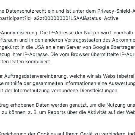
e Datenschutzrecht ein und ist unter dem Privacy-Shield-A
/participant?id=a2zt000000001L5AAI&status=Active
P-Anonymisierung. Die IP-Adresse der Nutzer wird innerhalb
ftsraum und in den anderen Vertragsstaaten des Abkommens
ngekürzt in die USA an einen Server von Google übertragen
ezug Ihrer IP-Adresse. Die vom Browser übermittelte IP-Adr
ten Daten kombiniert.
 Auftragsdatenvereinbarung, welche wir als Websitebetreib
ese mithilfe der gesammelten Informationen eine Auswertu
mit der Internetnutzung verbundene Dienstleistungen.
trag erhobenen Daten werden genutzt, um die Nutzung uns
zu können, z. B. um Reports über die Aktivität auf der Web
 Speicherung der Cookies auf Ihrem Gerät zu verhindern, in