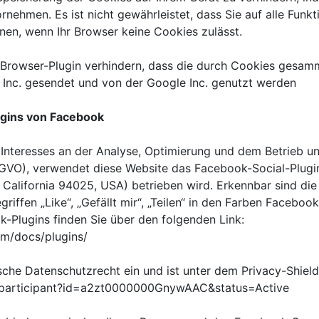
nehmen. Es ist nicht gewährleistet, dass Sie auf alle Funk
en, wenn Ihr Browser keine Cookies zulässt.
 Browser-Plugin verhindern, dass die durch Cookies gesamm
e Inc. gesendet und von der Google Inc. genutzt werden
ugins von Facebook
Interesses an der Analyse, Optimierung und dem Betrieb u
. DSGVO), verwendet diese Website das Facebook-Social-Plug
, California 94025, USA) betrieben wird. Erkennbar sind d
ffen „Like“, „Gefällt mir“, „Teilen“ in den Farben Facebook
k-Plugins finden Sie über den folgenden Link:
om/docs/plugins/
sche Datenschutzrecht ein und ist unter dem Privacy-Shiel
v/participant?id=a2zt0000000GnywAAC&status=Active